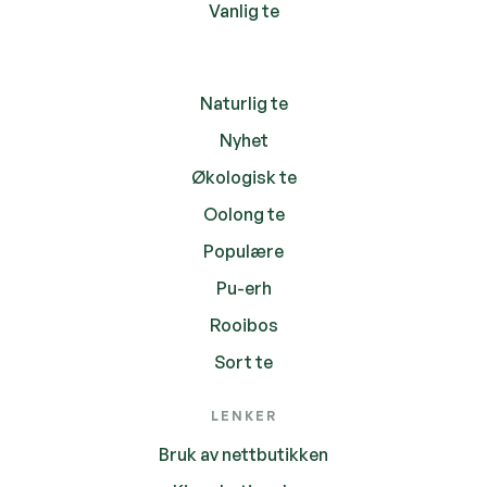
Vanlig te
Naturlig te
Nyhet
Økologisk te
Oolong te
Populære
Pu-erh
Rooibos
Sort te
LENKER
Bruk av nettbutikken