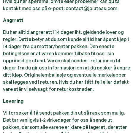
Hvis du har spørsmål om te eller problemer kan du ta
kontakt med oss på e-post: contact@joluteas.com
Angrrett
Du har alltid angrerett i 14 dager iht. gjeldende lover og
regler. Dette betyr at du som kunde alltid har åpent kjøp i
14 dager fra du mottar/henter pakken. Den eneste
betingelsen er at varen kommer tilbake til oss i sin
opprinnelige stand. Varen skal sendes i retur innen 14
dager fra du gir oss informasjon om at du ønsker å angre
ditt kjøp. Originalemballasje og eventuelle merkelapper
skal legges ved i returen. Hvis du har fått feil eller defekt
vare står vi selvsagt for returkostnaden
.
Levering
Vi forsøker å få sendt pakken din ut så rask som mulig.
Det tar vanligvis 1-2 virkedager for oss å sende ut
pakken, dersom alle varene er klare på lageret, deretter