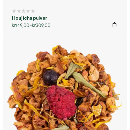
Houjicha pulver
kr
149,00
–
kr
309,00