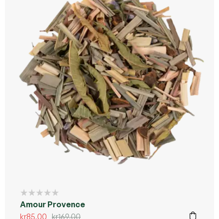
Kommer ikke tilbake
Amour Provence
kr
85,00
kr
169,00