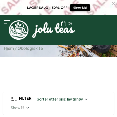
LAGERSALG - 50% OFF
Show Me!
(0)
Hjem
/ Økologisk te
FILTER
Sorter etter pris: lav til høy
Show
12