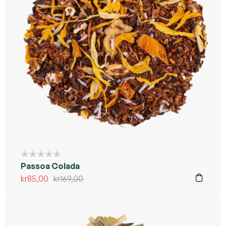
Kommer ikke tilbake
Passoa Colada
kr
85,00
kr
169,00