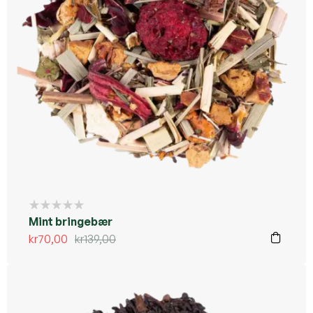
Kommer ikke tilbake
Mint bringebær
kr
70,00
kr
139,00