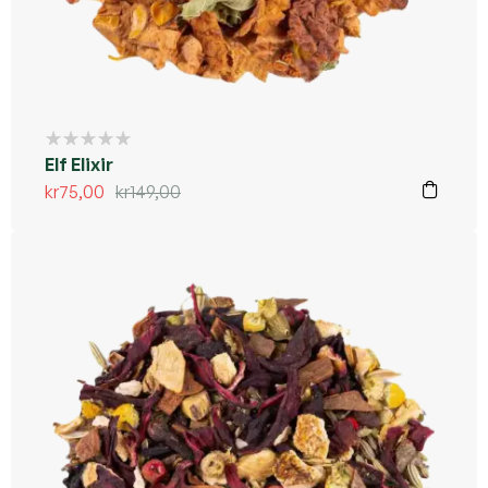
Kommer ikke tilbake
Elf Elixir
kr
75,00
kr
149,00