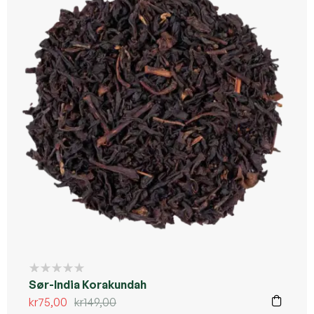
Kommer ikke tilbake
Sør-India Korakundah
kr
75,00
kr
149,00