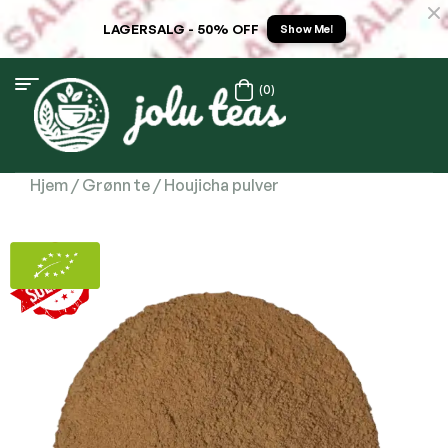
LAGERSALG - 50% OFF
Show Me!
(0)
Hjem
/
Grønn te
/ Houjicha pulver