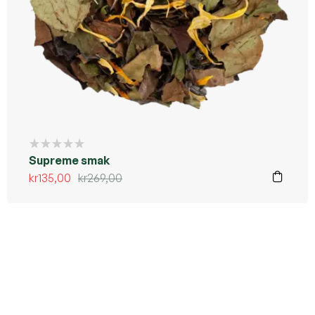
Kommer ikke tilbake
Supreme smak
kr
135,00
kr
269,00