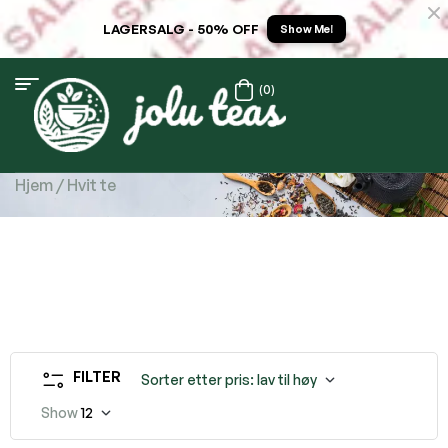
LAGERSALG - 50% OFF
Show Me!
(0)
Hjem
/ Hvit te
FILTER
Sorter etter pris: lav til høy
Show
12