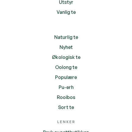
Utstyr
Vanlig te
Naturlig te
Nyhet
Økologisk te
Oolong te
Populære
Pu-erh
Rooibos
Sort te
LENKER