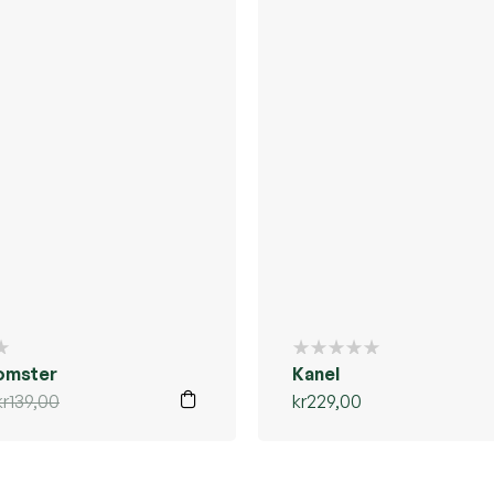
omster
Kanel
kr
139,00
kr
229,00