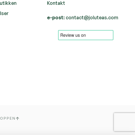
butikken
Kontakt
lser
e-post:
contact@joluteas.com
TOPPEN