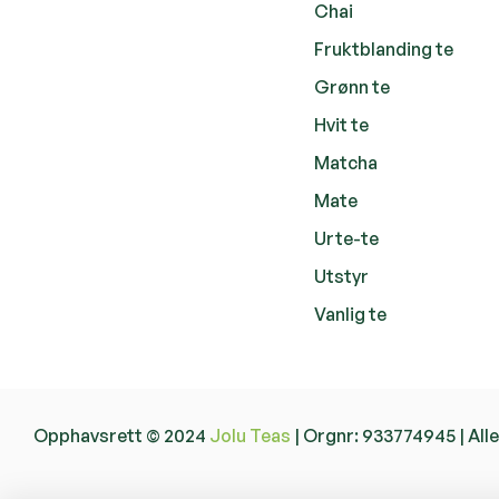
Chai
Fruktblanding te
Grønn te
Hvit te
Matcha
Mate
Urte-te
Utstyr
Vanlig te
Opphavsrett © 2024
Jolu Teas
| Orgnr: 933774945 | Alle