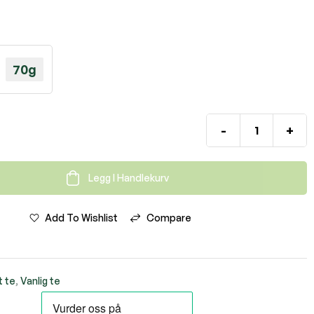
70g
-
+
Legg I Handlekurv
Add To Wishlist
Compare
t te
,
Vanlig te