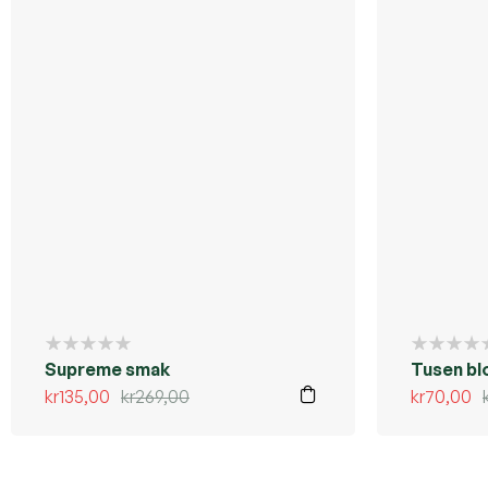
Supreme smak
Tusen bl
kr
135,00
kr
269,00
kr
70,00