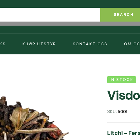
SEARCH
KS
KJØP UTSTYR
KONTAKT OSS
OM O
IN STOCK
Visd
SKU:
5001
Litchi – Fe