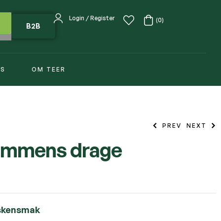
Login / Register
(0)
B2B
SS
OM TEER
PREV
NEXT
ommens drage
kr
129,00
kr
159,00
rskensmak