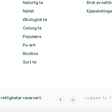
Naturlig te
Bruk av nett
Nyhet
Kjøpsbetinge
Økologisk te
Oolong te
Populære
Pu-erh
Rooibos
Sort te
 rettigheter reservert.
TILBAKE TIL 