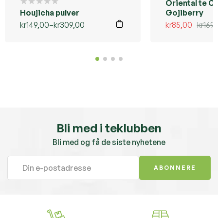
Oriental te C
Houjicha pulver
Gojiberry
kr
149,00
–
kr
309,00
kr
85,00
kr
169
Bli med i teklubben
Bli med og få de siste nyhetene
ABONNERE