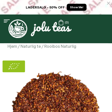
LAGERSALG - 50% OFF
Show Me!
(0)
Hjem
/
Naturlig te
/ Rooibos Naturlig