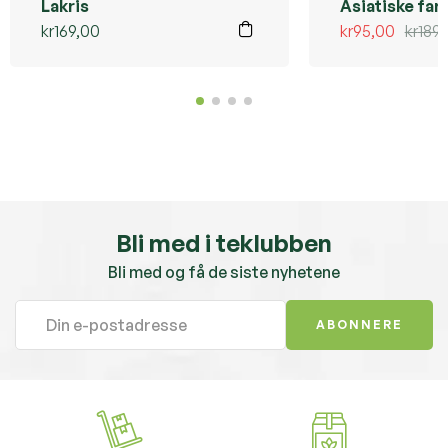
Lakris
Asiatiske far
kr
169,00
kr
95,00
kr
189
Bli med i teklubben
Bli med og få de siste nyhetene
ABONNERE