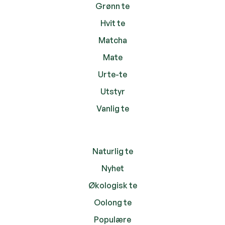
Grønn te
Hvit te
Matcha
Mate
Urte-te
Utstyr
Vanlig te
Naturlig te
Nyhet
Økologisk te
Oolong te
Populære