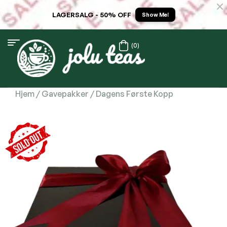
LAGERSALG - 50% OFF
Show Me!
(0)
Hjem
/
Gavepakker
/ Dagens Første Kopp