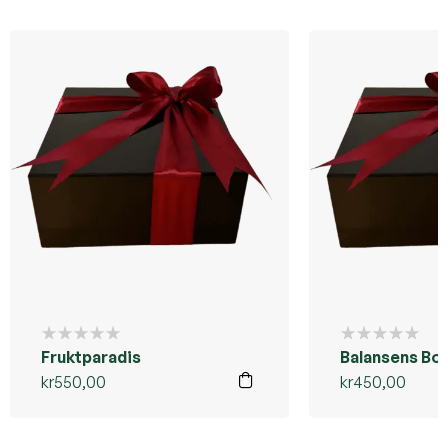
Fruktparadis
Balansens Bo
kr
550,00
kr
450,00