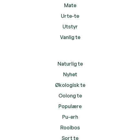
Mate
Urte-te
Utstyr
Vanlig te
Naturlig te
Nyhet
Økologisk te
Oolong te
Populære
Pu-erh
Rooibos
Sort te