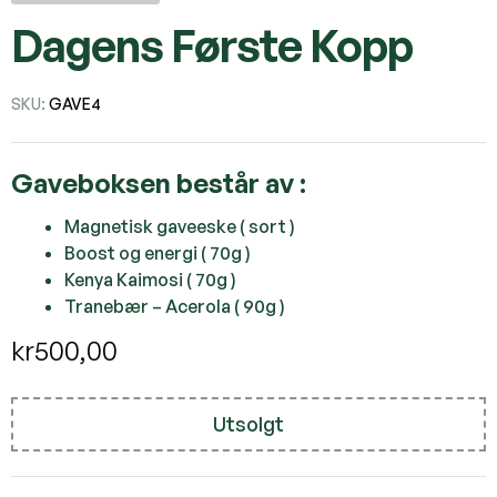
Dagens Første Kopp
SKU:
GAVE4
Gaveboksen består av :
Magnetisk gaveeske ( sort )
Boost og energi
( 70g )
Kenya Kaimosi
( 70g )
Tranebær – Acerola
( 90g )
kr
500,00
Utsolgt