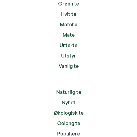
Grønn te
Hvit te
Matcha
Mate
Urte-te
Utstyr
Vanlig te
Naturlig te
Nyhet
Økologisk te
Oolong te
Populære