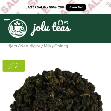
LAGERSALG - 50% OFF
Show Me!
(0)
Hjem
/
Naturlig te
/ Milky Oolong