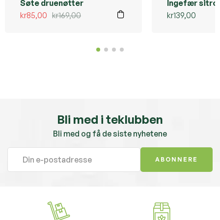
Søte druenøtter
Ingefær sitro
kr
85,00
kr
169,00
kr
139,00
Bli med i teklubben
Bli med og få de siste nyhetene
ABONNERE